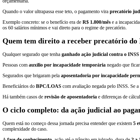
orçamentária.
Quando o valor ultrapassa esse teto, o pagamento vira
precatório jud
Exemplo concreto: se o benefício era de
R$ 1.800/mês
e a incapacida
os 60 salários mínimos e vai direto para o regime de precatório.
Quem tem direito a receber precatório do
Qualquer segurado que tenha
ganhado ação judicial contra o INSS
Pessoas com
auxílio por incapacidade temporária
negado que ficar
Segurados que brigaram pela
aposentadoria por incapacidade per
Beneficiários do
BPC/LOAS
com avaliação negada pelo INSS. Se a Jus
Há também casos de
revisão de aposentadoria
e diferenças de cálcu
O ciclo completo: da ação judicial ao pag
Quem está no começo dessa jornada precisa entender que existem
5 e
complexidade do caso.
A
fase de conhecimento
, ação até o trânsito em julgado, dura de
2 a 