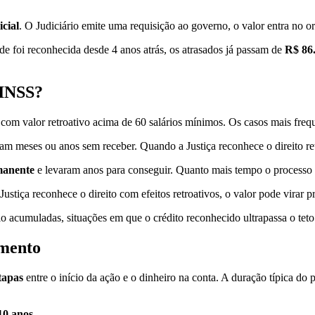
icial
. O Judiciário emite uma requisição ao governo, o valor entra no o
de foi reconhecida desde 4 anos atrás, os atrasados já passam de
R$ 86
 INSS?
com valor retroativo acima de 60 salários mínimos. Os casos mais frequ
am meses ou anos sem receber. Quando a Justiça reconhece o direito ret
manente
e levaram anos para conseguir. Quanto mais tempo o processo d
tiça reconhece o direito com efeitos retroativos, o valor pode virar pr
lo acumuladas, situações em que o crédito reconhecido ultrapassa o tet
amento
tapas
entre o início da ação e o dinheiro na conta. A duração típica do
10 anos
.