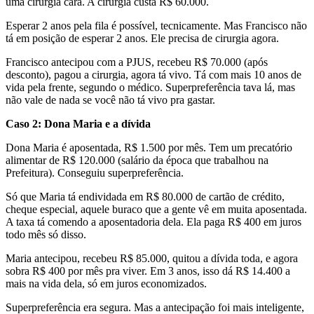
uma cirurgia cara. A cirurgia custa R$ 60.000.
Esperar 2 anos pela fila é possível, tecnicamente. Mas Francisco não
tá em posição de esperar 2 anos. Ele precisa de cirurgia agora.
Francisco antecipou com a PJUS, recebeu R$ 70.000 (após
desconto), pagou a cirurgia, agora tá vivo. Tá com mais 10 anos de
vida pela frente, segundo o médico. Superpreferência tava lá, mas
não vale de nada se você não tá vivo pra gastar.
Caso 2: Dona Maria e a dívida
Dona Maria é aposentada, R$ 1.500 por mês. Tem um precatório
alimentar de R$ 120.000 (salário da época que trabalhou na
Prefeitura). Conseguiu superpreferência.
Só que Maria tá endividada em R$ 80.000 de cartão de crédito,
cheque especial, aquele buraco que a gente vê em muita aposentada.
A taxa tá comendo a aposentadoria dela. Ela paga R$ 400 em juros
todo mês só disso.
Maria antecipou, recebeu R$ 85.000, quitou a dívida toda, e agora
sobra R$ 400 por mês pra viver. Em 3 anos, isso dá R$ 14.400 a
mais na vida dela, só em juros economizados.
Superpreferência era segura. Mas a antecipação foi mais inteligente,