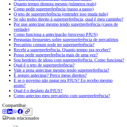
Quanto tempo demora mesmo (números reais)
Como pedir superpreferência (passo a passo)
O teto de superpreferência (entender isso muda tudo)
Se não tenho direito à superpreferência, qual é meu caminho?
Por que antecipar mesmo tendo superpreferência (casos de
verdade)
Como funciona a antecipação (processo PJUS)
Perguntas frequentes sobre superpreferência de precatórios
Precatório comum pode ter superpreferência?
Recebi a superpreferência. Quanto tempo pra receber?
Posso pedir superpreferência mais de uma vez?
Sou herdeiro de idoso com superpreferência. Como funciona?
Qual é o teto de superpreferência?
Vale a pena antecipar mesmo tendo superpreferência?
É seguro antecipar? Perco meus direitos?
E se o governo não pagar pra PJUS? Eu recebo mesmo
assim?
Qual é o deságio da PJUS?
Como antecipo meu precatório com superpreferência?
Compartilhar
Posts relacionados