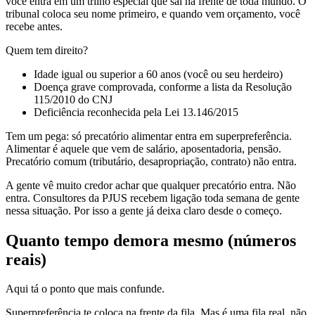
você entra em um trilho especial que sai na frente de toda mundo. O
tribunal coloca seu nome primeiro, e quando vem orçamento, você
recebe antes.
Quem tem direito?
Idade igual ou superior a 60 anos (você ou seu herdeiro)
Doença grave comprovada, conforme a lista da Resolução
115/2010 do CNJ
Deficiência reconhecida pela Lei 13.146/2015
Tem um pega: só precatório alimentar entra em superpreferência.
Alimentar é aquele que vem de salário, aposentadoria, pensão.
Precatório comum (tributário, desapropriação, contrato) não entra.
A gente vê muito credor achar que qualquer precatório entra. Não
entra. Consultores da PJUS recebem ligação toda semana de gente
nessa situação. Por isso a gente já deixa claro desde o começo.
Quanto tempo demora mesmo (números
reais)
Aqui tá o ponto que mais confunde.
Superpreferência te coloca na frente da fila. Mas é uma fila real, não