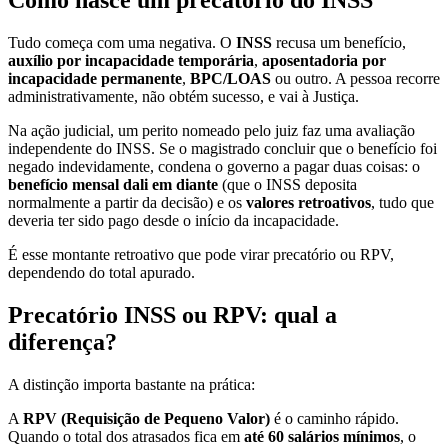
Como nasce um precatório do INSS
Tudo começa com uma negativa. O
INSS
recusa um benefício,
auxílio por incapacidade temporária
,
aposentadoria por
incapacidade permanente
,
BPC/LOAS
ou outro. A pessoa recorre
administrativamente, não obtém sucesso, e vai à Justiça.
Na ação judicial, um perito nomeado pelo juiz faz uma avaliação
independente do INSS. Se o magistrado concluir que o benefício foi
negado indevidamente, condena o governo a pagar duas coisas: o
benefício mensal dali em diante
(que o INSS deposita
normalmente a partir da decisão) e os
valores retroativos
, tudo que
deveria ter sido pago desde o início da incapacidade.
É esse montante retroativo que pode virar precatório ou RPV,
dependendo do total apurado.
Precatório INSS ou RPV: qual a
diferença?
A distinção importa bastante na prática:
A
RPV (Requisição de Pequeno Valor)
é o caminho rápido.
Quando o total dos atrasados fica em
até 60 salários mínimos
, o