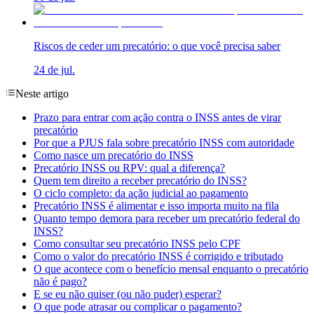
Riscos de ceder um precatório: o que você precisa saber
24 de jul.
Neste artigo
Prazo para entrar com ação contra o INSS antes de virar
precatório
Por que a PJUS fala sobre precatório INSS com autoridade
Como nasce um precatório do INSS
Precatório INSS ou RPV: qual a diferença?
Quem tem direito a receber precatório do INSS?
O ciclo completo: da ação judicial ao pagamento
Precatório INSS é alimentar e isso importa muito na fila
Quanto tempo demora para receber um precatório federal do
INSS?
Como consultar seu precatório INSS pelo CPF
Como o valor do precatório INSS é corrigido e tributado
O que acontece com o benefício mensal enquanto o precatório
não é pago?
E se eu não quiser (ou não puder) esperar?
O que pode atrasar ou complicar o pagamento?