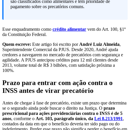
são classificados como alimentares e têm prioridade de
pagamento sobre os precatórios comuns.
Esse enquadramento como
crédito alimentar
vem do Art. 100, §1º
da Constituição Federal.
Quem escreve:
Este artigo foi escrito por
André Luiz Almeida
,
Superintendente Comercial da PJUS. Desde 2020, André ajuda
credores a navegarem no mercado de precatórios com segurança e
agilidade. A PJUS antecipou créditos para 12 mil clientes desde
2013, volume total de R$ 3 bilhões, com satisfação próxima a
100%.
Prazo para entrar com ação contra o
INSS antes de virar precatório
Antes de chegar à fase de precatório, existe um prazo que determina
se o segurado ainda pode buscar o direito na Justiça. O
prazo
prescricional para ações previdenciárias contra o INSS é de 5
anos
, conforme o
Art. 103, parágrafo único, da
Lei 8.213/1991
,
contados da data em que o benefício deveria ter sido pago ou do
indeferimento. Perder esse prazo não significa perder o benefício em