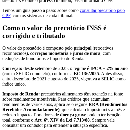
site do TRF onde o processo tramitou, basta informar o CPF.
Temos um guia passo a passo sobre como
consultar precatório pelo
CPF
, com os sistemas de cada tribunal.
Como o valor do precatório INSS é
corrigido e tributado
O valor do precatório é composto pelo
principal
(retroativos
reconhecidos),
correção monetária
e
juros de mora
, com
deduções de honorários e Imposto de Renda.
Correção:
desde setembro de 2025, o regime é
IPCA + 2% ao ano
(com a SELIC como teto), conforme a
EC 136/2025
. Antes disso,
entre dezembro de 2021 e agosto de 2025, vigorava a SELIC como
índice único.
Imposto de Renda:
precatórios alimentares têm retenção na fonte
sobre rendimentos tributáveis. Para créditos que acumulam
rendimentos de vários anos, aplica-se o regime
RRA (Rendimentos
Recebidos Acumuladamente)
, que calcula o imposto mês a mês e
reduz o impacto. Portadores de
doença grave
podem ter isenção
total, conforme o
Art. 6º, XIV da Lei 7.713/88
. Sempre vale
consultar um contador para entender a situação específica.