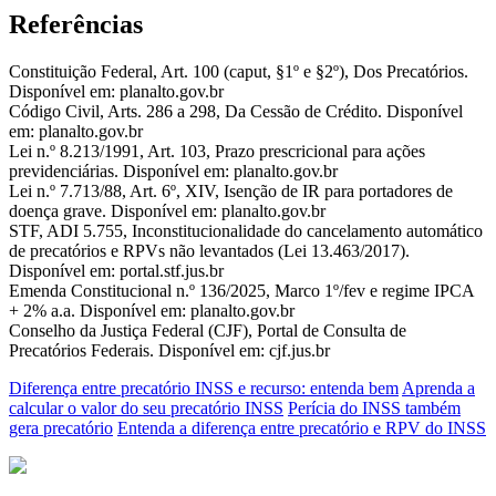
Referências
Constituição Federal, Art. 100 (caput, §1º e §2º), Dos Precatórios.
Disponível em: planalto.gov.br
Código Civil, Arts. 286 a 298, Da Cessão de Crédito. Disponível
em: planalto.gov.br
Lei n.º 8.213/1991, Art. 103, Prazo prescricional para ações
previdenciárias. Disponível em: planalto.gov.br
Lei n.º 7.713/88, Art. 6º, XIV, Isenção de IR para portadores de
doença grave. Disponível em: planalto.gov.br
STF, ADI 5.755, Inconstitucionalidade do cancelamento automático
de precatórios e RPVs não levantados (Lei 13.463/2017).
Disponível em: portal.stf.jus.br
Emenda Constitucional n.º 136/2025, Marco 1º/fev e regime IPCA
+ 2% a.a. Disponível em: planalto.gov.br
Conselho da Justiça Federal (CJF), Portal de Consulta de
Precatórios Federais. Disponível em: cjf.jus.br
Diferença entre precatório INSS e recurso: entenda bem
Aprenda a
calcular o valor do seu precatório INSS
Perícia do INSS também
gera precatório
Entenda a diferença entre precatório e RPV do INSS