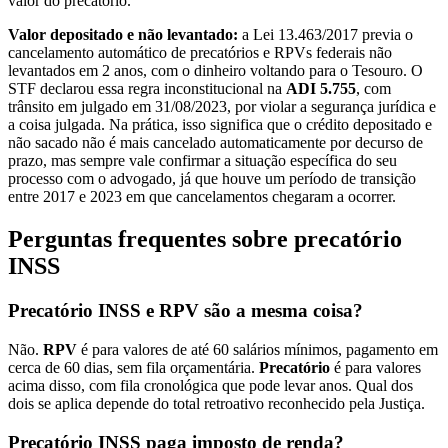
valor do precatório.
Valor depositado e não levantado:
a Lei 13.463/2017 previa o
cancelamento automático de precatórios e RPVs federais não
levantados em 2 anos, com o dinheiro voltando para o Tesouro. O
STF declarou essa regra inconstitucional na
ADI 5.755
, com
trânsito em julgado em 31/08/2023, por violar a segurança jurídica e
a coisa julgada. Na prática, isso significa que o crédito depositado e
não sacado não é mais cancelado automaticamente por decurso de
prazo, mas sempre vale confirmar a situação específica do seu
processo com o advogado, já que houve um período de transição
entre 2017 e 2023 em que cancelamentos chegaram a ocorrer.
Perguntas frequentes sobre precatório
INSS
Precatório INSS e RPV são a mesma coisa?
Não.
RPV
é para valores de até 60 salários mínimos, pagamento em
cerca de 60 dias, sem fila orçamentária.
Precatório
é para valores
acima disso, com fila cronológica que pode levar anos. Qual dos
dois se aplica depende do total retroativo reconhecido pela Justiça.
Precatório INSS paga imposto de renda?