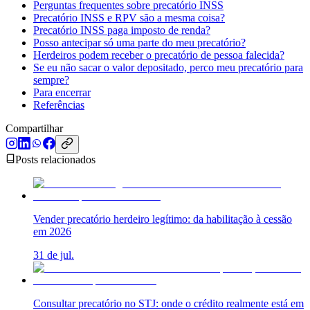
Perguntas frequentes sobre precatório INSS
Precatório INSS e RPV são a mesma coisa?
Precatório INSS paga imposto de renda?
Posso antecipar só uma parte do meu precatório?
Herdeiros podem receber o precatório de pessoa falecida?
Se eu não sacar o valor depositado, perco meu precatório para
sempre?
Para encerrar
Referências
Compartilhar
Posts relacionados
Vender precatório herdeiro legítimo: da habilitação à cessão
em 2026
31 de jul.
Consultar precatório no STJ: onde o crédito realmente está em