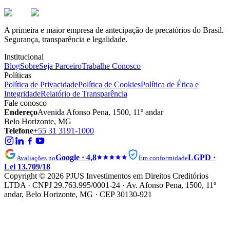
A primeira e maior empresa de antecipação de precatórios do Brasil.
Segurança, transparência e legalidade.
Institucional
Blog
Sobre
Seja Parceiro
Trabalhe Conosco
Políticas
Política de Privacidade
Política de Cookies
Política de Ética e
Integridade
Relatório de Transparência
Fale conosco
Endereço
Avenida Afonso Pena, 1500, 11º andar
Belo Horizonte, MG
Telefone
+55 31 3191-1000
Google · 4,8
LGPD ·
Avaliações no
Em conformidade
Lei 13.709/18
Copyright © 2026 PJUS Investimentos em Direitos Creditórios
LTDA · CNPJ 29.763.995/0001-24 · Av. Afonso Pena, 1500, 11º
andar, Belo Horizonte, MG · CEP 30130-921