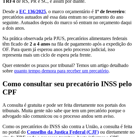
TRF4
de RS, PR e SC, e assim por diante.
Desde a
EC 136/2025
, o marco orçamentário é
1º de fevereiro
:
precatórios autuados até essa data entram no orçamento do ano
seguinte. Autuados depois do marco só entram no orçamento daqui
a dois anos.
Na prática observada pela PJUS, precatórios alimentares federais
têm ficado de
2 a 4 anos
na fila de pagamento após a expedição do
OF. Para quem já esperou anos pelo processo judicial, isso
representa mais um ciclo de espera pela frente.
Quer entender os prazos por tribunal? Temos um artigo detalhado
sobre
quanto tempo demora para receber um precatório
.
Como consultar seu precatório INSS pelo
CPF
A consulta é gratuita e pode ser feita diretamente nos portais dos
tribunais. Muita gente não sabe que tem um precatório porque o
advogado não comunicou ou o processo andou sem aviso.
Como os precatórios do INSS são contra a União, a consulta é feita
no portal do
Conselho da Justiça Federal (CJF)
ou diretamente no