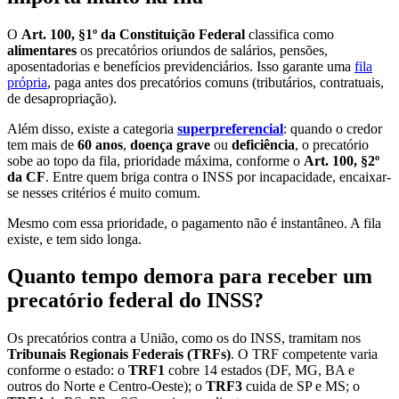
O
Art. 100, §1º da Constituição Federal
classifica como
alimentares
os precatórios oriundos de salários, pensões,
aposentadorias e benefícios previdenciários. Isso garante uma
fila
própria
, paga antes dos precatórios comuns (tributários, contratuais,
de desapropriação).
Além disso, existe a categoria
superpreferencial
: quando o credor
tem mais de
60 anos
,
doença grave
ou
deficiência
, o precatório
sobe ao topo da fila, prioridade máxima, conforme o
Art. 100, §2º
da CF
. Entre quem briga contra o INSS por incapacidade, encaixar-
se nesses critérios é muito comum.
Mesmo com essa prioridade, o pagamento não é instantâneo. A fila
existe, e tem sido longa.
Quanto tempo demora para receber um
precatório federal do INSS?
Os precatórios contra a União, como os do INSS, tramitam nos
Tribunais Regionais Federais (TRFs)
. O TRF competente varia
conforme o estado: o
TRF1
cobre 14 estados (DF, MG, BA e
outros do Norte e Centro-Oeste); o
TRF3
cuida de SP e MS; o