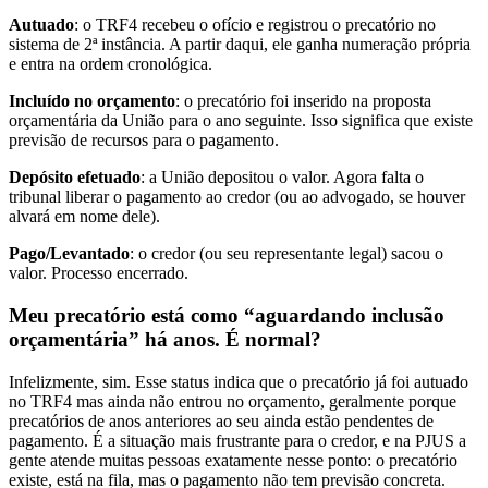
Autuado
: o TRF4 recebeu o ofício e registrou o precatório no
sistema de 2ª instância. A partir daqui, ele ganha numeração própria
e entra na ordem cronológica.
Incluído no orçamento
: o precatório foi inserido na proposta
orçamentária da União para o ano seguinte. Isso significa que existe
previsão de recursos para o pagamento.
Depósito efetuado
: a União depositou o valor. Agora falta o
tribunal liberar o pagamento ao credor (ou ao advogado, se houver
alvará em nome dele).
Pago/Levantado
: o credor (ou seu representante legal) sacou o
valor. Processo encerrado.
Meu precatório está como “aguardando inclusão
orçamentária” há anos. É normal?
Infelizmente, sim. Esse status indica que o precatório já foi autuado
no TRF4 mas ainda não entrou no orçamento, geralmente porque
precatórios de anos anteriores ao seu ainda estão pendentes de
pagamento. É a situação mais frustrante para o credor, e na PJUS a
gente atende muitas pessoas exatamente nesse ponto: o precatório
existe, está na fila, mas o pagamento não tem previsão concreta.