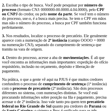
2.
Escolha o tipo de busca. Você pode pesquisar por
número do
processo
(formato CNJ: 0000000-00.0000.4.04.0000), pelo
CPF
ou CNPJ
do credor, ou pelo
nome da parte
. Se você tem o número
do processo, use-o, é a busca mais precisa. Se tem o CPF em mãos
mas não o número do processo, a busca por CPF também funciona
perfeitamente.
3.
Nos resultados, localize o processo de precatório. Ele geralmente
aparece com a numeração de
2ª instância
(campo OOOO = 0000
na numeração CNJ), separado do cumprimento de sentença que
tramita na vara de origem.
4.
Dentro do processo, acesse a aba de
movimentações
. É ali que
você encontra as informações mais importantes: expedição do ofício
requisitório, inclusão no orçamento, depósito e liberação de
pagamento.
Na prática, o que a gente vê aqui na PJUS é que muitos credores
confundem o processo de
cumprimento de sentença
(1ª instância)
com o
processo de precatório
(2ª instância). São dois processos
diferentes no sistema, com numerações distintas. Se você está
procurando informações sobre posição na fila e pagamento, precisa
acessar o de 2ª instância. Isso vale tanto pra quem tem
precatório
federal no Rio Grande do Sul
quanto pra credores do
Paraná
ou
de
Santa Catarina
: o sistema e-Proc é unificado para os três