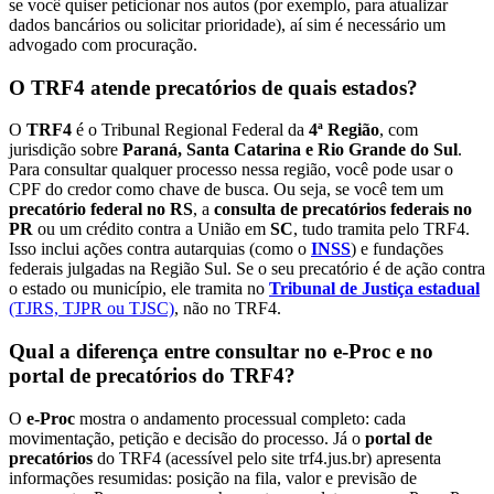
se você quiser peticionar nos autos (por exemplo, para atualizar
dados bancários ou solicitar prioridade), aí sim é necessário um
advogado com procuração.
O TRF4 atende precatórios de quais estados?
O
TRF4
é o Tribunal Regional Federal da
4ª Região
, com
jurisdição sobre
Paraná, Santa Catarina e Rio Grande do Sul
.
Para consultar qualquer processo nessa região, você pode usar o
CPF do credor como chave de busca. Ou seja, se você tem um
precatório federal no RS
, a
consulta de precatórios federais no
PR
ou um crédito contra a União em
SC
, tudo tramita pelo TRF4.
Isso inclui ações contra autarquias (como o
INSS
) e fundações
federais julgadas na Região Sul. Se o seu precatório é de ação contra
o estado ou município, ele tramita no
Tribunal de Justiça estadual
(TJRS, TJPR ou TJSC)
, não no TRF4.
Qual a diferença entre consultar no e-Proc e no
portal de precatórios do TRF4?
O
e-Proc
mostra o andamento processual completo: cada
movimentação, petição e decisão do processo. Já o
portal de
precatórios
do TRF4 (acessível pelo site trf4.jus.br) apresenta
informações resumidas: posição na fila, valor e previsão de