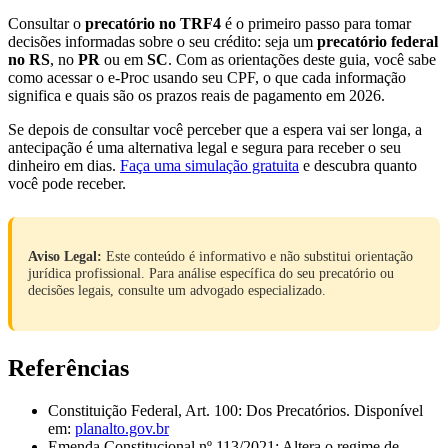
Consultar o
precatório no TRF4
é o primeiro passo para tomar
decisões informadas sobre o seu crédito: seja um
precatório federal
no RS
, no
PR
ou em
SC
. Com as orientações deste guia, você sabe
como acessar o e-Proc usando seu CPF, o que cada informação
significa e quais são os prazos reais de pagamento em 2026.
Se depois de consultar você perceber que a espera vai ser longa, a
antecipação é uma alternativa legal e segura para receber o seu
dinheiro em dias.
Faça uma simulação gratuita
e descubra quanto
você pode receber.
Aviso Legal:
Este conteúdo é informativo e não substitui orientação
jurídica profissional. Para análise específica do seu precatório ou
decisões legais, consulte um advogado especializado.
Referências
Constituição Federal, Art. 100: Dos Precatórios. Disponível
em:
planalto.gov.br
Emenda Constitucional nº 113/2021: Altera o regime de