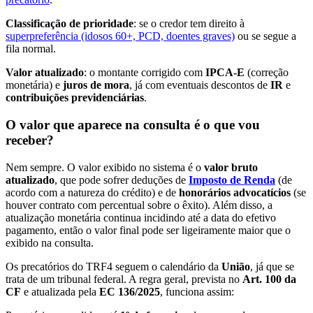
Classificação de prioridade
: se o credor tem direito à
superpreferência (idosos 60+, PCD, doentes graves)
ou se segue a
fila normal.
Valor atualizado
: o montante corrigido com
IPCA-E
(correção
monetária) e
juros de mora
, já com eventuais descontos de
IR
e
contribuições previdenciárias
.
O valor que aparece na consulta é o que vou
receber?
Nem sempre. O valor exibido no sistema é o
valor bruto
atualizado
, que pode sofrer deduções de
Imposto de Renda
(de
acordo com a natureza do crédito) e de
honorários advocatícios
(se
houver contrato com percentual sobre o êxito). Além disso, a
atualização monetária continua incidindo até a data do efetivo
pagamento, então o valor final pode ser ligeiramente maior que o
exibido na consulta.
Os precatórios do TRF4 seguem o calendário da
União
, já que se
trata de um tribunal federal. A regra geral, prevista no
Art. 100 da
CF
e atualizada pela
EC 136/2025
, funciona assim: