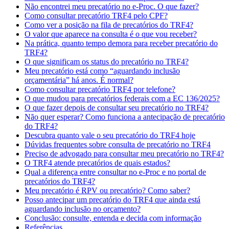
Não encontrei meu precatório no e-Proc. O que fazer?
Como consultar precatório TRF4 pelo CPF?
Como ver a posição na fila de precatórios do TRF4?
O valor que aparece na consulta é o que vou receber?
Na prática, quanto tempo demora para receber precatório do
TRF4?
O que significam os status do precatório no TRF4?
Meu precatório está como “aguardando inclusão
orçamentária” há anos. É normal?
Como consultar precatório TRF4 por telefone?
O que mudou para precatórios federais com a EC 136/2025?
O que fazer depois de consultar seu precatório no TRF4?
Não quer esperar? Como funciona a antecipação de precatório
do TRF4?
Descubra quanto vale o seu precatório do TRF4 hoje
Dúvidas frequentes sobre consulta de precatório no TRF4
Preciso de advogado para consultar meu precatório no TRF4?
O TRF4 atende precatórios de quais estados?
Qual a diferença entre consultar no e-Proc e no portal de
precatórios do TRF4?
Meu precatório é RPV ou precatório? Como saber?
Posso antecipar um precatório do TRF4 que ainda está
aguardando inclusão no orçamento?
Conclusão: consulte, entenda e decida com informação
Referências