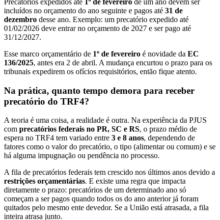
Precatórios expedidos até
1º de fevereiro
de um ano devem ser
incluídos no orçamento do ano seguinte e pagos até
31 de
dezembro
desse ano. Exemplo: um precatório expedido até
01/02/2026 deve entrar no orçamento de 2027 e ser pago até
31/12/2027.
Esse marco orçamentário de
1º de fevereiro
é novidade da
EC
136/2025
, antes era 2 de abril. A mudança encurtou o prazo para os
tribunais expedirem os ofícios requisitórios, então fique atento.
Na prática, quanto tempo demora para receber
precatório do TRF4?
A teoria é uma coisa, a realidade é outra. Na experiência da PJUS
com
precatórios federais no PR, SC e RS
, o prazo médio de
espera no TRF4 tem variado entre
3 e 8 anos
, dependendo de
fatores como o valor do precatório, o tipo (alimentar ou comum) e se
há alguma impugnação ou pendência no processo.
A fila de precatórios federais tem crescido nos últimos anos devido a
restrições orçamentárias
. E existe uma regra que impacta
diretamente o prazo: precatórios de um determinado ano só
começam a ser pagos quando todos os do ano anterior já foram
quitados pelo mesmo ente devedor. Se a União está atrasada, a fila
inteira atrasa junto.