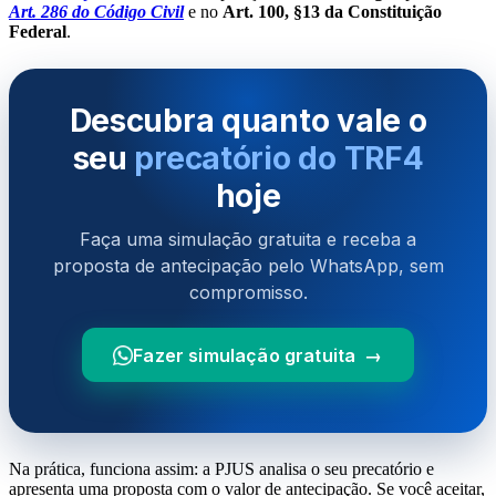
Art. 286 do Código Civil
e no
Art. 100, §13 da Constituição
Federal
.
Descubra quanto vale o
seu
precatório do TRF4
hoje
Faça uma simulação gratuita e receba a
proposta de antecipação pelo WhatsApp, sem
compromisso.
Fazer simulação gratuita →
Na prática, funciona assim: a PJUS analisa o seu precatório e
apresenta uma proposta com o valor de antecipação. Se você aceitar,