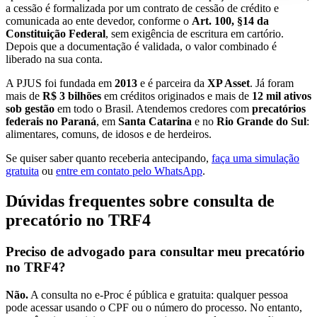
a cessão é formalizada por um contrato de cessão de crédito e
comunicada ao ente devedor, conforme o
Art. 100, §14 da
Constituição Federal
, sem exigência de escritura em cartório.
Depois que a documentação é validada, o valor combinado é
liberado na sua conta.
A PJUS foi fundada em
2013
e é parceira da
XP Asset
. Já foram
mais de
R$ 3 bilhões
em créditos originados e mais de
12 mil ativos
sob gestão
em todo o Brasil. Atendemos credores com
precatórios
federais no Paraná
, em
Santa Catarina
e no
Rio Grande do Sul
:
alimentares, comuns, de idosos e de herdeiros.
Se quiser saber quanto receberia antecipando,
faça uma simulação
gratuita
ou
entre em contato pelo WhatsApp
.
Dúvidas frequentes sobre consulta de
precatório no TRF4
Preciso de advogado para consultar meu precatório
no TRF4?
Não.
A consulta no e-Proc é pública e gratuita: qualquer pessoa
pode acessar usando o CPF ou o número do processo. No entanto,