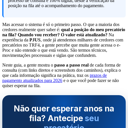
processo de consulta é 100% digital, desde a verificação da
posição na fila até o acompanhamento do pagamento.
Mas acessar o sistema é só o primeiro passo. O que a maioria dos
credores realmente quer saber é:
qual a posição do meu precatório
na fila? Quando vou receber? O valor está atualizado?
Na
experiência da
PJUS
, onde já atendemos milhares de credores com
precatórios no TRF4, a gente percebe que muita gente acessa o e-
Proc e não entende o que está vendo. São termos técnicos,
movimentações processuais e siglas que confundem.
Neste guia, a gente mostra o
passo a passo real
de cada forma de
consulta (com links diretos e screenshots dos caminhos), explica o
que cada informação significa na prática, traz os
prazos de
pagamento atualizados para 2026
e o que você pode fazer se não
quiser esperar na fila.
Não quer esperar anos na
fila? Antecipe
seu
precatório