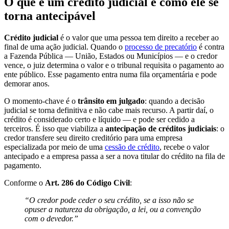
O que é um crédito judicial e como ele se
torna antecipável
Crédito judicial
é o valor que uma pessoa tem direito a receber ao
final de uma ação judicial. Quando o
processo de precatório
é contra
a Fazenda Pública — União, Estados ou Municípios — e o credor
vence, o juiz determina o valor e o tribunal requisita o pagamento ao
ente público. Esse pagamento entra numa fila orçamentária e pode
demorar anos.
O momento-chave é o
trânsito em julgado
: quando a decisão
judicial se torna definitiva e não cabe mais recurso. A partir daí, o
crédito é considerado certo e líquido — e pode ser cedido a
terceiros. É isso que viabiliza a
antecipação de créditos judiciais
: o
credor transfere seu direito creditório para uma empresa
especializada por meio de uma
cessão de crédito
, recebe o valor
antecipado e a empresa passa a ser a nova titular do crédito na fila de
pagamento.
Conforme o
Art. 286 do Código Civil
:
“O credor pode ceder o seu crédito, se a isso não se
opuser a natureza da obrigação, a lei, ou a convenção
com o devedor.”