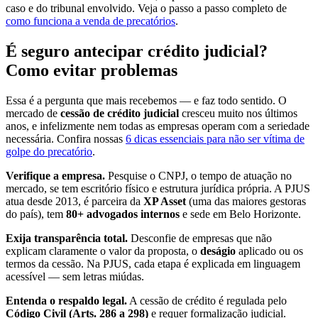
caso e do tribunal envolvido. Veja o passo a passo completo de
como funciona a venda de precatórios
.
É seguro antecipar crédito judicial?
Como evitar problemas
Essa é a pergunta que mais recebemos — e faz todo sentido. O
mercado de
cessão de crédito judicial
cresceu muito nos últimos
anos, e infelizmente nem todas as empresas operam com a seriedade
necessária. Confira nossas
6 dicas essenciais para não ser vítima de
golpe do precatório
.
Verifique a empresa.
Pesquise o CNPJ, o tempo de atuação no
mercado, se tem escritório físico e estrutura jurídica própria. A PJUS
atua desde 2013, é parceira da
XP Asset
(uma das maiores gestoras
do país), tem
80+ advogados internos
e sede em Belo Horizonte.
Exija transparência total.
Desconfie de empresas que não
explicam claramente o valor da proposta, o
deságio
aplicado ou os
termos da cessão. Na PJUS, cada etapa é explicada em linguagem
acessível — sem letras miúdas.
Entenda o respaldo legal.
A cessão de crédito é regulada pelo
Código Civil (Arts. 286 a 298)
e requer formalização judicial.