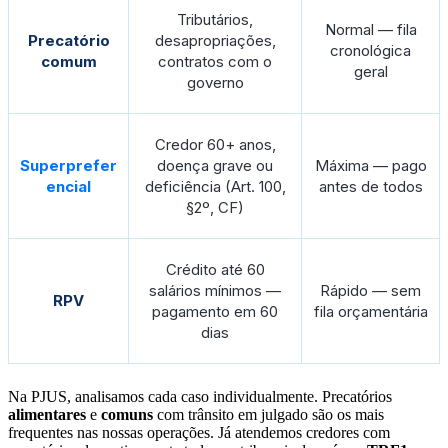
Tributários,
Normal — fila
Precatório
desapropriações,
cronológica
comum
contratos com o
geral
governo
Credor 60+ anos,
Superprefer
doença grave ou
Máxima — pago
encial
deficiência (Art. 100,
antes de todos
§2º, CF)
Crédito até 60
salários mínimos —
Rápido — sem
RPV
pagamento em 60
fila orçamentária
dias
Na PJUS, analisamos cada caso individualmente. Precatórios
alimentares
e
comuns
com trânsito em julgado são os mais
frequentes nas nossas operações. Já atendemos credores com