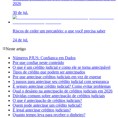
2026
30 de jul.
Riscos de ceder um precatório: o que você precisa saber
24 de jul.
Neste artigo
Números PJUS: Confiança em Dados
Por que confiar neste conteúdo
O que é um crédito judicial e como ele se torna antecipável
Tipos de crédito que podem ser antecipados
Por que antecipar créditos judiciais em vez de esperar
5 passos para antecipar seu crédito judicial com segurança
É seguro antecipar crédito judicial? Como evitar problemas
Qual o deságio na antecipação de créditos judiciais em 2026
Dúvidas comuns sobre antecipação de créditos judiciais
O que é antecipação de créditos judiciais?
Quem pode antecipar um crédito judicial?
É legal antecipar créditos judiciais?
Quanto tempo leva para receber o dinheiro?