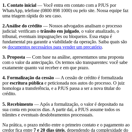
1. Contato inicial
— Você entra em contato com a PJUS por
WhatsApp, telefone (0800 898 1000) ou pelo site. Nossa equipe faz
uma triagem rápida do seu caso.
2.Análise do crédito
— Nossos advogados analisam o processo
judicial: verificam o
trânsito em julgado
, o valor atualizado, o
tribunal, eventuais impugnações ou bloqueios. Essa etapa é
fundamental pra garantir a viabilidade da operação. Saiba quais são
os
documentos necessários para vender um precatório
.
3. Proposta
— Com base na análise, apresentamos uma proposta
com o valor da antecipação. Os termos são transparentes: você sabe
exatamente quanto vai receber e em que prazo.
4. Formalização da cessão
— A cessão de crédito é formalizada
por
escritura pública
e peticionada nos autos do processo. O juiz
homologa a transferência, e a PJUS passa a ser a nova titular do
crédito.
5. Recebimento
— Após a formalização, o valor é depositado na
sua conta em poucos dias. A partir daí, a PJUS assume todos os
trâmites e eventuais desdobramentos processuais.
Na prática, o prazo médio entre o primeiro contato e o pagamento ao
credor fica entre
7 e 20 dias úteis
, dependendo da complexidade do