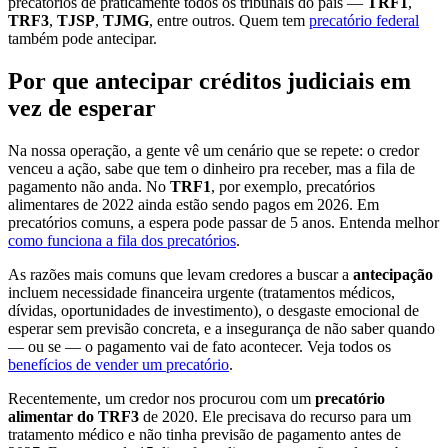
precatórios de praticamente todos os tribunais do país —
TRF1
,
TRF3
,
TJSP
,
TJMG
, entre outros. Quem tem
precatório federal
também pode antecipar.
Por que antecipar créditos judiciais em
vez de esperar
Na nossa operação, a gente vê um cenário que se repete: o credor
venceu a ação, sabe que tem o dinheiro pra receber, mas a fila de
pagamento não anda. No
TRF1
, por exemplo, precatórios
alimentares de 2022 ainda estão sendo pagos em 2026. Em
precatórios comuns, a espera pode passar de 5 anos. Entenda melhor
como funciona a fila dos precatórios
.
As razões mais comuns que levam credores a buscar a
antecipação
incluem necessidade financeira urgente (tratamentos médicos,
dívidas, oportunidades de investimento), o desgaste emocional de
esperar sem previsão concreta, e a insegurança de não saber quando
— ou se — o pagamento vai de fato acontecer. Veja todos os
benefícios de vender um precatório
.
Recentemente, um credor nos procurou com um
precatório
alimentar do TRF3
de 2020. Ele precisava do recurso para um
tratamento médico e não tinha previsão de pagamento antes de