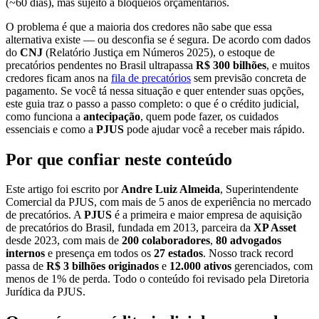
(~60 dias), mas sujeito a bloqueios orçamentários.
O problema é que a maioria dos credores não sabe que essa
alternativa existe — ou desconfia se é segura. De acordo com dados
do
CNJ
(Relatório Justiça em Números 2025), o estoque de
precatórios pendentes no Brasil ultrapassa
R$ 300 bilhões
, e muitos
credores ficam anos na
fila de precatórios
sem previsão concreta de
pagamento. Se você tá nessa situação e quer entender suas opções,
este guia traz o passo a passo completo: o que é o crédito judicial,
como funciona a
antecipação
, quem pode fazer, os cuidados
essenciais e como a
PJUS
pode ajudar você a receber mais rápido.
Por que confiar neste conteúdo
Este artigo foi escrito por
Andre Luiz Almeida
, Superintendente
Comercial da PJUS, com mais de 5 anos de experiência no mercado
de precatórios. A
PJUS
é a primeira e maior empresa de aquisição
de precatórios do Brasil, fundada em 2013, parceira da
XP Asset
desde 2023, com mais de
200 colaboradores
,
80 advogados
internos
e presença em todos os
27 estados
. Nosso track record
passa de
R$ 3 bilhões originados
e
12.000 ativos
gerenciados, com
menos de 1% de perda. Todo o conteúdo foi revisado pela Diretoria
Jurídica da PJUS.