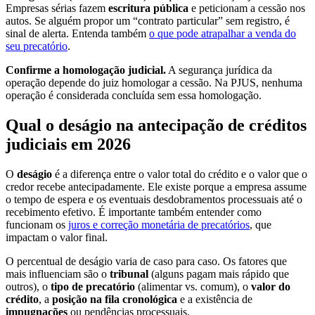
Empresas sérias fazem
escritura pública
e peticionam a cessão nos
autos. Se alguém propor um “contrato particular” sem registro, é
sinal de alerta. Entenda também
o que pode atrapalhar a venda do
seu precatório
.
Confirme a homologação judicial.
A segurança jurídica da
operação depende do juiz homologar a cessão. Na PJUS, nenhuma
operação é considerada concluída sem essa homologação.
Qual o deságio na antecipação de créditos
judiciais em 2026
O
deságio
é a diferença entre o valor total do crédito e o valor que o
credor recebe antecipadamente. Ele existe porque a empresa assume
o tempo de espera e os eventuais desdobramentos processuais até o
recebimento efetivo. É importante também entender como
funcionam os
juros e correção monetária de precatórios
, que
impactam o valor final.
O percentual de deságio varia de caso para caso. Os fatores que
mais influenciam são o
tribunal
(alguns pagam mais rápido que
outros), o
tipo de precatório
(alimentar vs. comum), o
valor do
crédito
, a
posição na fila cronológica
e a existência de
impugnações
ou pendências processuais.